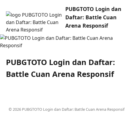
PUBGTOTO Login dan
Daftar: Battle Cuan
Arena Responsif
PUBGTOTO Login dan Daftar:
Battle Cuan Arena Responsif
© 2026 PUBGTOTO Login dan Daftar: Battle Cuan Arena Responsif